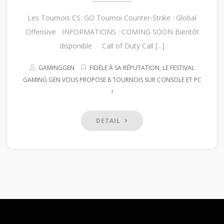
Les Tournois CS: GO Tournoi Counter-Strike : Global
Offensive INFORMATIONS : COMING SOON Bientôt
disponible Call of Duty Call [...]
GAMINGGEN
FIDÈLE À SA RÉPUTATION, LE FESTIVAL
GAMING GEN VOUS PROPOSE 8 TOURNOIS SUR CONSOLE ET PC
!
DETAIL