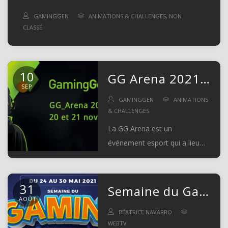
GAMINGGEN
ANIMATIONS & CHALLENGES
,
NON
CLASSÉ
10
GG Arena 2021 : l’Esport à Gardanne
SEP
GAMINGGEN
ANIMATIONS
& CHALLENGES
La GG Arena est un
événement esport qui a lieu
les 23 et 24 octobre 2021 à
Gardanne.
31
Semaine du Gaming : Gaming Gen était là !
AOÛT
BÉATRICE NAVARRO
WEBTV