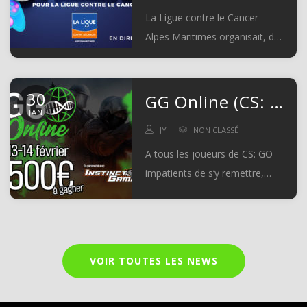
La Ligue contre le Cancer
Alpes Maritimes organisait, du
24 au 30 mai dernier, la
« Semaine du Gaming » en
30
faveur des personnes […]
GG Online (CS: GO): Première édition !
JAN
JY
NON CLASSÉ
A tous les joueurs de CS: GO
impatients de s’y remettre,
c’est le moment ! La WebTV
GamingGen vous offre la
possibilité […]
VOIR TOUTES LES NEWS