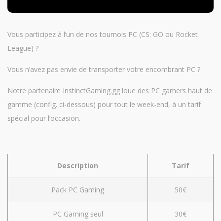
Vous participez à l’un de nos tournois PC (CS: GO ou Rocket
League) ?
Vous n’avez pas envie de transporter votre encombrant PC ?
Notre partenaire InstinctGaming.gg loue des PC gamers haut de
gamme (config. ci-dessous) pour tout le week-end, à un tarif
spécial pour l’occasion.
Description
Tarif
Pack PC Gaming
50€
PC Gaming seul
30€